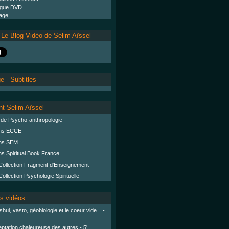
ogue DVD
age
 Le Blog Vidéo de Selim Aïssel
 - Subtitles
ent Selim Aïssel
 de Psycho-anthropologie
ons ECCE
ons SEM
ns Spiritual Book France
ollection Fragment d'Enseignement
llection Psychologie Spirituelle
s vidéos
hui, vasto, géobiologie et le coeur vide... -
ptation chaleureuse des autres - 5'