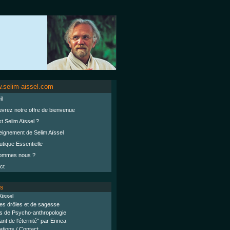
.selim-aissel.com
l
vrez notre offre de bienvenue
t Selim Aïssel ?
eignement de Selim Aïssel
tique Essentielle
ommes nous ?
ct
es
Aïssel
es drôles et de sagesse
s de Psycho-anthropologie
nt de l'éternité" par Ennea
tions / Contact