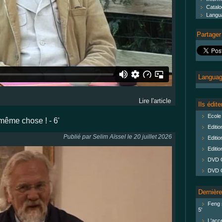
Catal
Langu
Partager
Language
Lire l'article
Ils édit
Ecole
 même chose ! - 6'
Editi
Publié par Selim Aïssel le 20 juillet 2026
Editi
Editio
DVD C
DVD Co
Dernière
Feng s
5'
L'acce