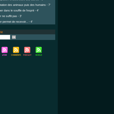
ation des animaux puis des humains - 7'
r dans le souffle de l'esprit - 4'
r ne suffit pas - 3'
 permet de recevoir... - 4'
he