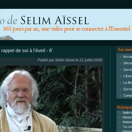
Sur www
appel de soi à l'éveil - 6'
Accuei
Publié par Selim Aïssel le 21 juillet 2026
Décou
Qui es
L'Ens
La Bou
Qui s
Conta
Rubriqu
Selim 
Histoir
Notion
"Le cha
Informa